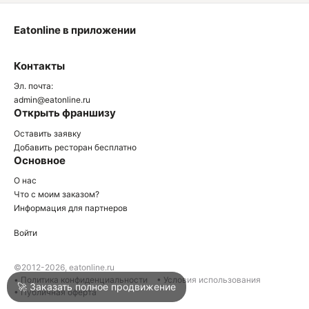
Eatonline в приложении
О
Контакты
О
Эл. почта:
admin@eatonline.ru
Открыть франшизу
Оставить заявку
Добавить ресторан бесплатно
Основное
Войти
О нас
Что с моим заказом?
Информация для партнеров
Город
Нижний Тагил
Войти
Написать в техподдержку
©2012-2026, eatonline.ru
• Политика конфиденциальности
• Условия использования
🚀 Заказать полное продвижение
• Публичная оферта