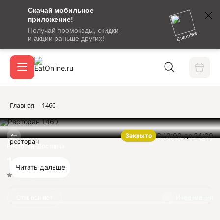
Скачай мобильное
номер
приложение!
SMS-
Получай промокоды, скидки
сообщение
Eatonline
и акции раньше других!
с
Акции
кодом
подтверждения
О сервисе
Главная
1460
С 10:00 до 24:00
Закрыто
Откры
ресторан
Вход / регистрация
Ресторан-Доставка
1460
Читать дальше
Нет оценок
Отзывов нет
Информация